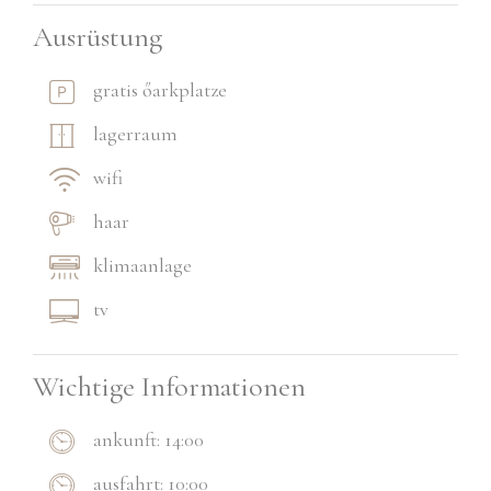
Ausrüstung
gratis őarkplatze
lagerraum
wifi
haar
klimaanlage
tv
Wichtige Informationen
ankunft: 14:00
ausfahrt: 10:00