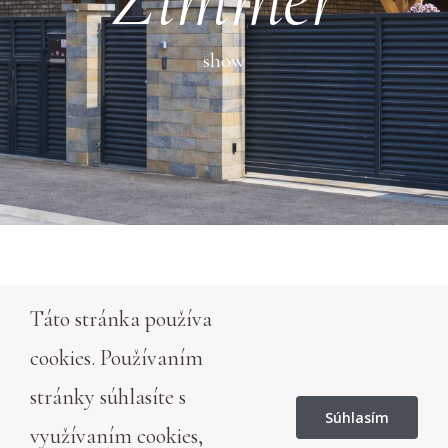
show
Táto stránka používa
COPYRIGHT @ 2020 PERLADS.SK | VŠETKY
PRÁVA VYHRADENÉ WEBDESIGN:
Pixel.sk
|
cookies. Používaním
Ochrana osobných údajov
|
Zmluvné podmienky
|
stránky súhlasíte s
Ubytovacie pokyny
Súhlasím
využívaním cookies,