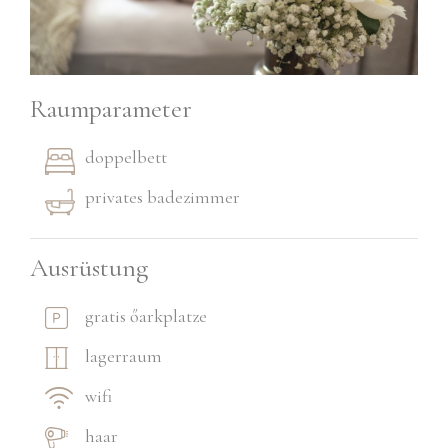
Raumparameter
doppelbett
privates badezimmer
Ausrüstung
gratis őarkplatze
lagerraum
wifi
haar