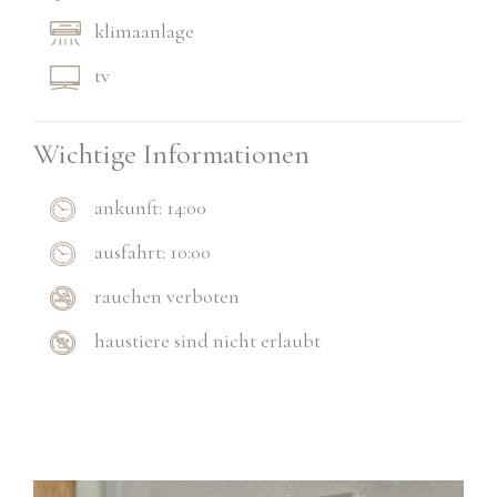
klimaanlage
tv
Wichtige Informationen
ankunft: 14:00
ausfahrt: 10:00
rauchen verboten
haustiere sind nicht erlaubt